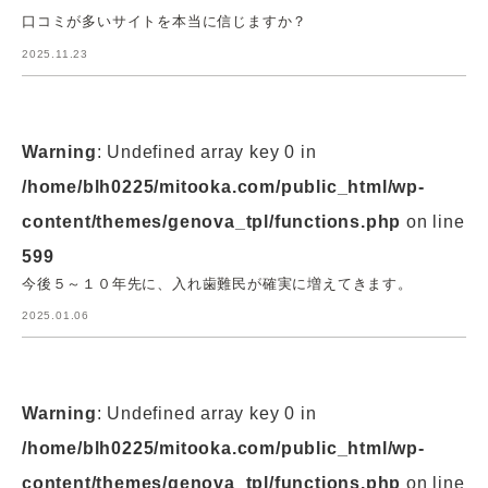
口コミが多いサイトを本当に信じますか？
2025.11.23
Warning
: Undefined array key 0 in
/home/blh0225/mitooka.com/public_html/wp-
content/themes/genova_tpl/functions.php
on line
599
今後５～１０年先に、入れ歯難民が確実に増えてきます。
2025.01.06
Warning
: Undefined array key 0 in
/home/blh0225/mitooka.com/public_html/wp-
content/themes/genova_tpl/functions.php
on line