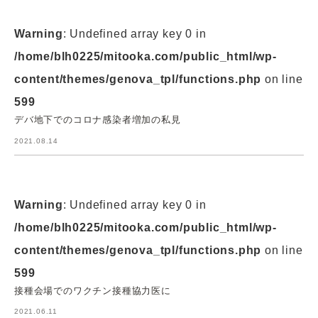
Warning
: Undefined array key 0 in
/home/blh0225/mitooka.com/public_html/wp-
content/themes/genova_tpl/functions.php
on line
599
デバ地下でのコロナ感染者増加の私見
2021.08.14
Warning
: Undefined array key 0 in
/home/blh0225/mitooka.com/public_html/wp-
content/themes/genova_tpl/functions.php
on line
599
接種会場でのワクチン接種協力医に
2021.06.11