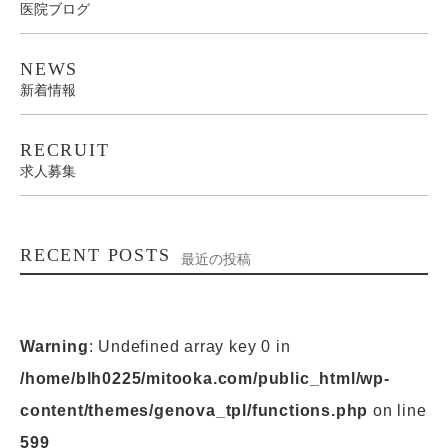
医院ブログ
NEWS
新着情報
RECRUIT
求人募集
RECENT POSTS
最近の投稿
Warning
: Undefined array key 0 in
/home/blh0225/mitooka.com/public_html/wp-
content/themes/genova_tpl/functions.php
on line
599