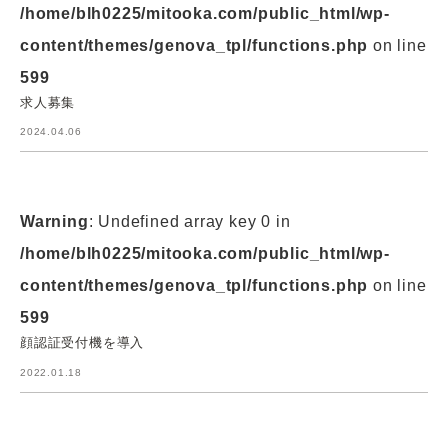
/home/blh0225/mitooka.com/public_html/wp-
content/themes/genova_tpl/functions.php
on line
599
求人募集
2024.04.06
Warning
: Undefined array key 0 in
/home/blh0225/mitooka.com/public_html/wp-
content/themes/genova_tpl/functions.php
on line
599
顔認証受付機を導入
2022.01.18