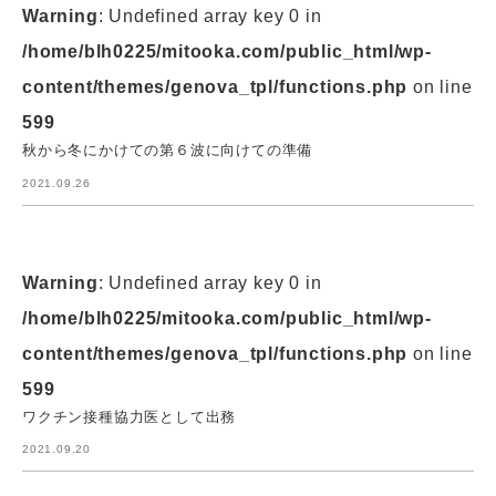
Warning
: Undefined array key 0 in
/home/blh0225/mitooka.com/public_html/wp-
content/themes/genova_tpl/functions.php
on line
599
秋から冬にかけての第６波に向けての準備
2021.09.26
Warning
: Undefined array key 0 in
/home/blh0225/mitooka.com/public_html/wp-
content/themes/genova_tpl/functions.php
on line
599
ワクチン接種協力医として出務
2021.09.20