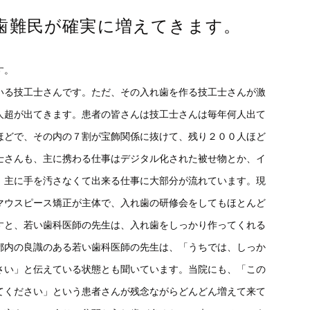
歯難民が確実に増えてきます。
す。
いる技工士さんです。ただ、その入れ歯を作る技工士さんが激
人超が出てきます。患者の皆さんは技工士さんは毎年何人出て
ほどで、その内の７割が宝飾関係に抜けて、残り２００人ほど
士さんも、主に携わる仕事はデジタル化された被せ物とか、イ
 主に手を汚さなくて出来る仕事に大部分が流れています。現
マウスピース矯正が主体で、入れ歯の研修会をしてもほとんど
すと、若い歯科医師の先生は、入れ歯をしっかり作ってくれる
都内の良識のある若い歯科医師の先生は、「うちでは、しっか
さい」と伝えている状態とも聞いています。当院にも、「この
てください」という患者さんが残念ながらどんどん増えて来て