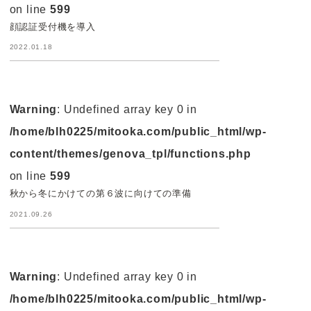
on line
599
顔認証受付機を導入
2022.01.18
Warning
: Undefined array key 0 in
/home/blh0225/mitooka.com/public_html/wp-
content/themes/genova_tpl/functions.php
on line
599
秋から冬にかけての第６波に向けての準備
2021.09.26
Warning
: Undefined array key 0 in
/home/blh0225/mitooka.com/public_html/wp-