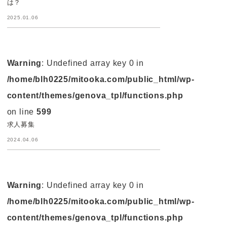
は？
2025.01.06
Warning
: Undefined array key 0 in
/home/blh0225/mitooka.com/public_html/wp-
content/themes/genova_tpl/functions.php
on line
599
求人募集
2024.04.06
Warning
: Undefined array key 0 in
/home/blh0225/mitooka.com/public_html/wp-
content/themes/genova_tpl/functions.php