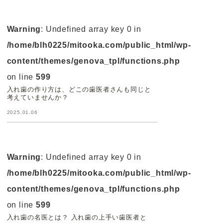
Warning
: Undefined array key 0 in
/home/blh0225/mitooka.com/public_html/wp-
content/themes/genova_tpl/functions.php
on line
599
入れ歯の作り方は、どこの歯医者さんも同じと
考えていませんか？
2025.01.06
Warning
: Undefined array key 0 in
/home/blh0225/mitooka.com/public_html/wp-
content/themes/genova_tpl/functions.php
on line
599
入れ歯の名医とは？ 入れ歯の上手い歯医者と