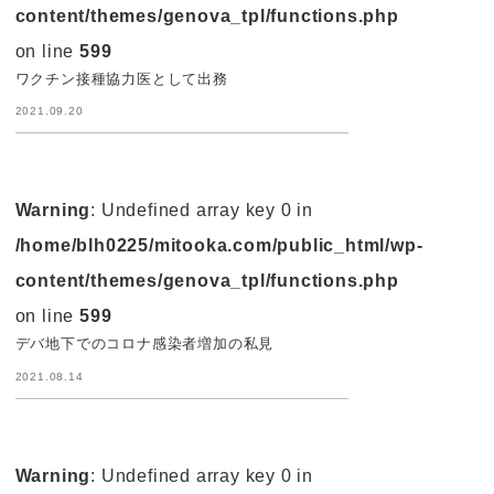
content/themes/genova_tpl/functions.php
on line
599
ワクチン接種協力医として出務
2021.09.20
Warning
: Undefined array key 0 in
/home/blh0225/mitooka.com/public_html/wp-
content/themes/genova_tpl/functions.php
on line
599
デバ地下でのコロナ感染者増加の私見
2021.08.14
Warning
: Undefined array key 0 in