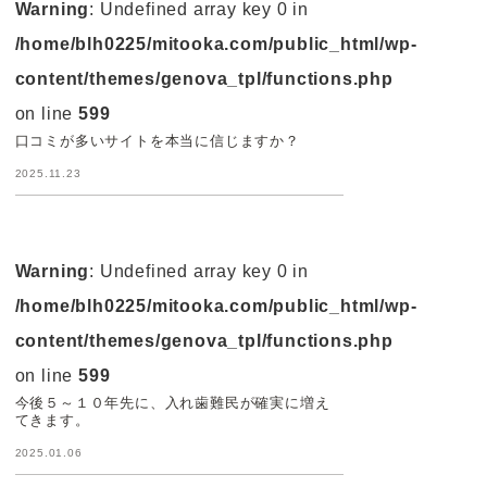
Warning
: Undefined array key 0 in
/home/blh0225/mitooka.com/public_html/wp-
content/themes/genova_tpl/functions.php
on line
599
口コミが多いサイトを本当に信じますか？
2025.11.23
Warning
: Undefined array key 0 in
/home/blh0225/mitooka.com/public_html/wp-
content/themes/genova_tpl/functions.php
on line
599
今後５～１０年先に、入れ歯難民が確実に増え
てきます。
2025.01.06