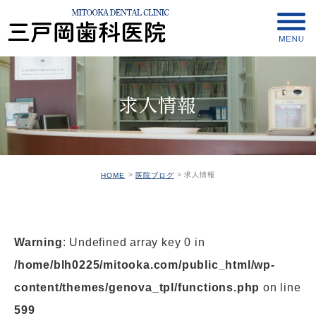
求人情報
求人情報
HOME
医院ブログ
Warning
: Undefined array key 0 in
/home/blh0225/mitooka.com/public_html/wp-
content/themes/genova_tpl/functions.php
on line
599