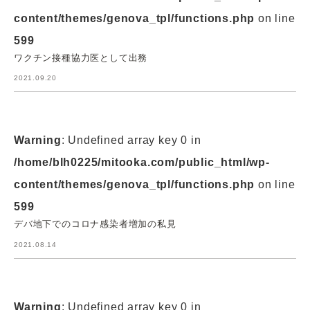
content/themes/genova_tpl/functions.php
on line
599
ワクチン接種協力医として出務
2021.09.20
Warning
: Undefined array key 0 in
/home/blh0225/mitooka.com/public_html/wp-
content/themes/genova_tpl/functions.php
on line
599
デバ地下でのコロナ感染者増加の私見
2021.08.14
Warning
: Undefined array key 0 in