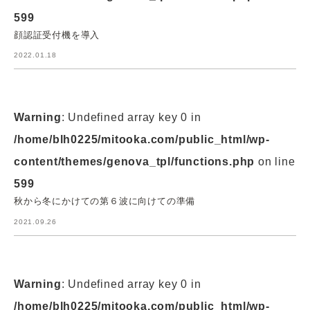
599
顔認証受付機を導入
2022.01.18
Warning
: Undefined array key 0 in
/home/blh0225/mitooka.com/public_html/wp-
content/themes/genova_tpl/functions.php
on line
599
秋から冬にかけての第６波に向けての準備
2021.09.26
Warning
: Undefined array key 0 in
/home/blh0225/mitooka.com/public_html/wp-