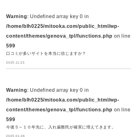
Warning
: Undefined array key 0 in
/home/blh0225/mitooka.com/public_html/wp-
content/themes/genova_tpl/functions.php
on line
599
口コミが多いサイトを本当に信じますか？
2025.11.23
Warning
: Undefined array key 0 in
/home/blh0225/mitooka.com/public_html/wp-
content/themes/genova_tpl/functions.php
on line
599
今後５～１０年先に、入れ歯難民が確実に増えてきます。
2025.01.06