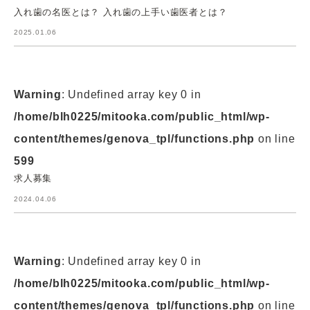
入れ歯の名医とは？ 入れ歯の上手い歯医者とは？
2025.01.06
Warning
: Undefined array key 0 in
/home/blh0225/mitooka.com/public_html/wp-
content/themes/genova_tpl/functions.php
on line
599
求人募集
2024.04.06
Warning
: Undefined array key 0 in
/home/blh0225/mitooka.com/public_html/wp-
content/themes/genova_tpl/functions.php
on line