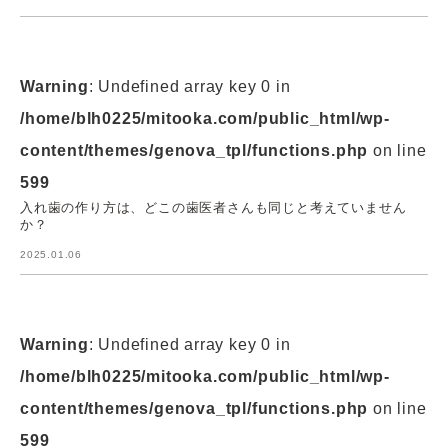
Warning
: Undefined array key 0 in
/home/blh0225/mitooka.com/public_html/wp-
content/themes/genova_tpl/functions.php
on line
599
入れ歯の作り方は、どこの歯医者さんも同じと考えていません
か？
2025.01.06
Warning
: Undefined array key 0 in
/home/blh0225/mitooka.com/public_html/wp-
content/themes/genova_tpl/functions.php
on line
599