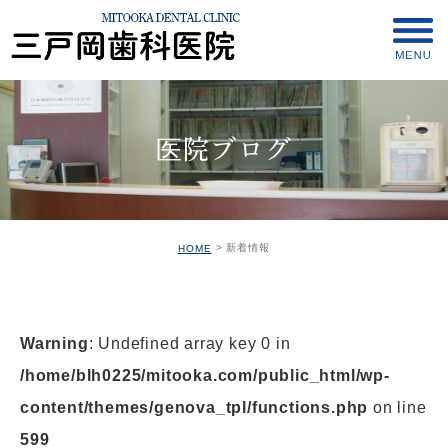
医院ブログ
新着情報
HOME
Warning
: Undefined array key 0 in
/home/blh0225/mitooka.com/public_html/wp-
content/themes/genova_tpl/functions.php
on line
599