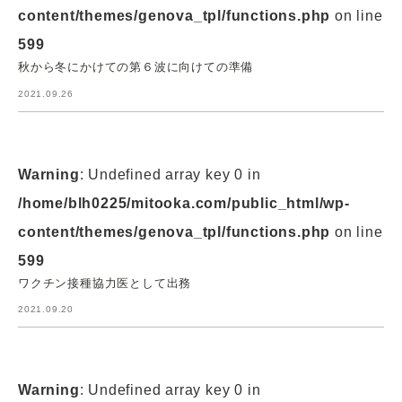
content/themes/genova_tpl/functions.php
on line
599
秋から冬にかけての第６波に向けての準備
2021.09.26
Warning
: Undefined array key 0 in
/home/blh0225/mitooka.com/public_html/wp-
content/themes/genova_tpl/functions.php
on line
599
ワクチン接種協力医として出務
2021.09.20
Warning
: Undefined array key 0 in