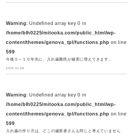
Warning
: Undefined array key 0 in
/home/blh0225/mitooka.com/public_html/wp-
content/themes/genova_tpl/functions.php
on line
599
今後５～１０年先に、入れ歯難民が確実に増えてきます。
2025.01.06
Warning
: Undefined array key 0 in
/home/blh0225/mitooka.com/public_html/wp-
content/themes/genova_tpl/functions.php
on line
599
入れ歯の作り方は、どこの歯医者さんも同じと考えていません