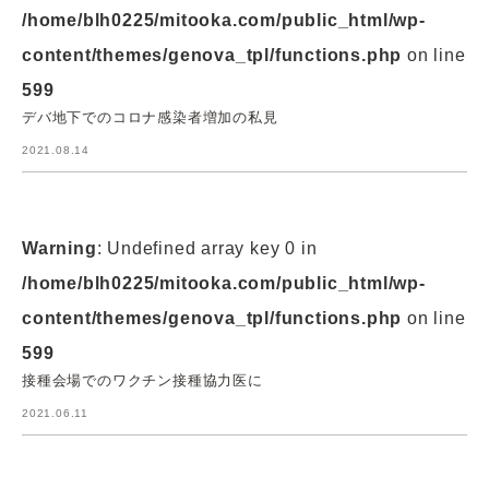
/home/blh0225/mitooka.com/public_html/wp-
content/themes/genova_tpl/functions.php
on line
599
デバ地下でのコロナ感染者増加の私見
2021.08.14
Warning
: Undefined array key 0 in
/home/blh0225/mitooka.com/public_html/wp-
content/themes/genova_tpl/functions.php
on line
599
接種会場でのワクチン接種協力医に
2021.06.11