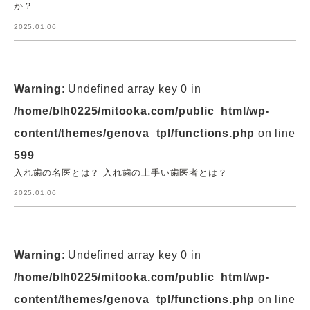
か？
2025.01.06
Warning
: Undefined array key 0 in
/home/blh0225/mitooka.com/public_html/wp-
content/themes/genova_tpl/functions.php
on line
599
入れ歯の名医とは？ 入れ歯の上手い歯医者とは？
2025.01.06
Warning
: Undefined array key 0 in
/home/blh0225/mitooka.com/public_html/wp-
content/themes/genova_tpl/functions.php
on line