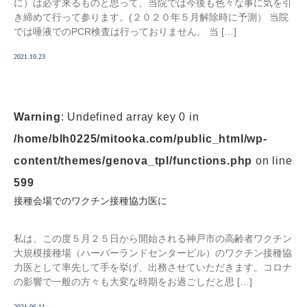
に）は必ず来るものと思って、当院では今後も色々な事に気を引
き締めて行って参ります。(２０２０年５月解除時に予測） 当院
では唾液でのPCR検査は行っておりません。 当 […]
2021.10.23
Warning
: Undefined array key 0 in
/home/blh0225/mitooka.com/public_html/wp-
content/themes/genova_tpl/functions.php
on line
599
接種会場でのワクチン接種協力医に
私は、この度５月２５日から開始される神戸市の高齢者ワクチン
大規模接種場（ハーバーランドセンタービル）のワクチン接種協
力医として率先して手を挙げ、出務させていただきます。コロナ
の影響で一般の方々も大変な時期をお過ごしだと思 […]
2021.06.11