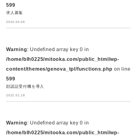
599
求人募集
2024.04.06
Warning
: Undefined array key 0 in
/home/blh0225/mitooka.com/public_html/wp-
content/themes/genova_tpl/functions.php
on line
599
顔認証受付機を導入
2022.01.18
Warning
: Undefined array key 0 in
/home/blh0225/mitooka.com/public_html/wp-